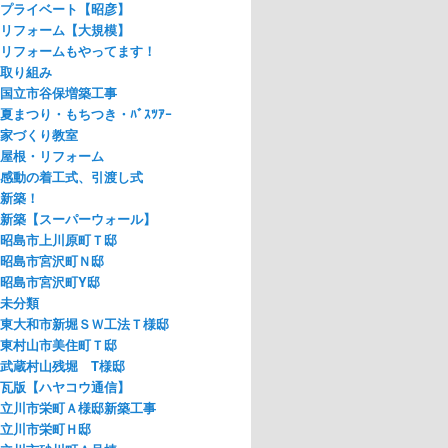
プライベート【昭彦】
リフォーム【大規模】
リフォームもやってます！
取り組み
国立市谷保増築工事
夏まつり・もちつき・ﾊﾞｽﾂｱｰ
家づくり教室
屋根・リフォーム
感動の着工式、引渡し式
新築！
新築【スーパーウォール】
昭島市上川原町Ｔ邸
昭島市宮沢町Ｎ邸
昭島市宮沢町Y邸
未分類
東大和市新堀ＳＷ工法Ｔ様邸
東村山市美住町Ｔ邸
武蔵村山残堀 T様邸
瓦版【ハヤコウ通信】
立川市栄町Ａ様邸新築工事
立川市栄町Ｈ邸