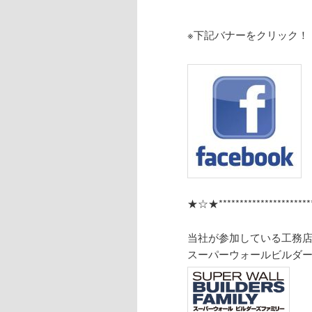
※下記バナーをクリック！
★☆★*************************
当社が参加している工務
スーパーウォールビルダ