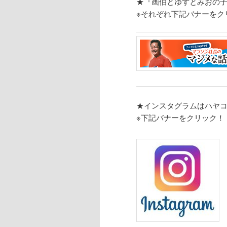
★『画伯とゆずとみおの
※それぞれ
下記バナーをク
★インスタグラムはハヤ
※下記バナーをクリック！