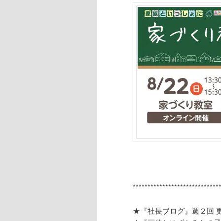
*****************************
★『社長ブログ』週２回 