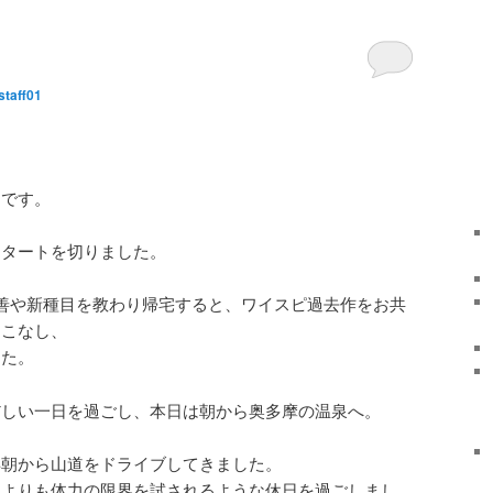
staff01
タです。
スタートを切りました。
。
善や新種目を教わり帰宅すると、ワイスピ過去作をお共
をこなし、
した。
だしい一日を過ごし、本日は朝から奥多摩の温泉へ。
早朝から山道をドライブしてきました。
うよりも体力の限界を試されるような休日を過ごしまし