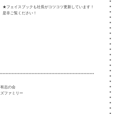
★フェイスブックも社長がコツコツ更新しています！
 是非ご覧ください！
***********************************************************
店有志の会
ーズファミリー