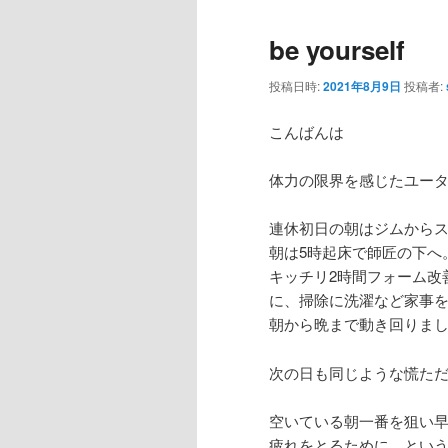
be yourself
投稿日時:
2021年8月9日
投稿者:
こんばんは
体力の限界を感じたユー
連休初日の朝はジムから
朝は5時起床で師匠の下へ
キッチリ2時間フォーム改
に、掃除に洗濯など家事
朝から晩まで動き回りま
次の日も同じような慌た
空いている朝一番を狙い
疲れをとるために。とい