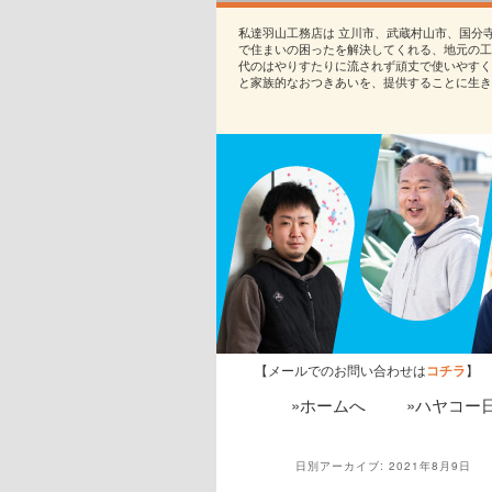
私達羽山工務店は 立川市、武蔵村山市、国分
で住まいの困ったを解決してくれる、地元の工
代のはやりすたりに流されず頑丈で使いやすく
と家族的なおつきあいを、提供することに生き
【メールでのお問い合わせは
コチラ
】
»ホームへ
»ハヤコー
日別アーカイブ:
2021年8月9日