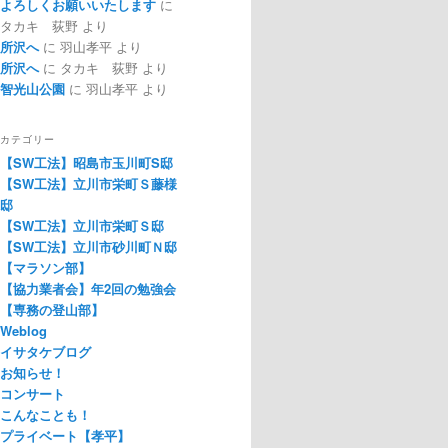
よろしくお願いいたします
に
タカキ 荻野
より
所沢へ
に
羽山孝平
より
所沢へ
に
タカキ 荻野
より
智光山公園
に
羽山孝平
より
カテゴリー
【SW工法】昭島市玉川町S邸
【SW工法】立川市栄町Ｓ藤様
邸
【SW工法】立川市栄町Ｓ邸
【SW工法】立川市砂川町Ｎ邸
【マラソン部】
【協力業者会】年2回の勉強会
【専務の登山部】
Weblog
イサタケブログ
お知らせ！
コンサート
こんなことも！
プライベート【孝平】