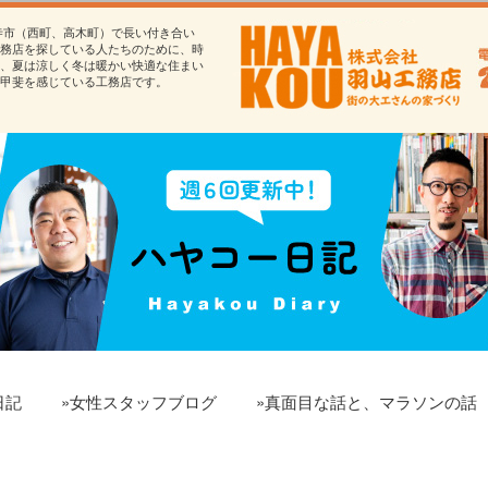
寺市（西町、高木町）で長い付き合い
務店を探している人たちのために、時
、夏は涼しく冬は暖かい快適な住まい
甲斐を感じている工務店です。
日記
»女性スタッフブログ
»真面目な話と、マラソンの話