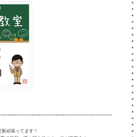
******************************************
**********
*
*********
更新頑張ってます！