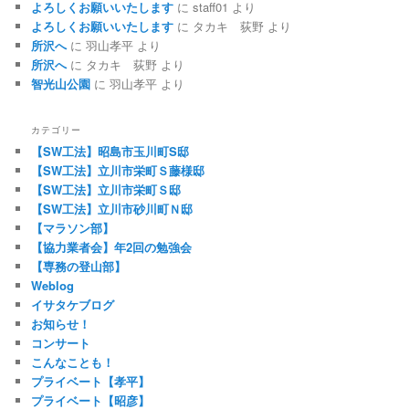
よろしくお願いいたします
に
staff01
より
よろしくお願いいたします
に
タカキ 荻野
より
所沢へ
に
羽山孝平
より
所沢へ
に
タカキ 荻野
より
智光山公園
に
羽山孝平
より
カテゴリー
【SW工法】昭島市玉川町S邸
【SW工法】立川市栄町Ｓ藤様邸
【SW工法】立川市栄町Ｓ邸
【SW工法】立川市砂川町Ｎ邸
【マラソン部】
【協力業者会】年2回の勉強会
【専務の登山部】
Weblog
イサタケブログ
お知らせ！
コンサート
こんなことも！
プライベート【孝平】
プライベート【昭彦】