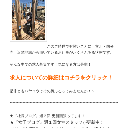
このご時世で有難いことに、立川・国分
寺、近隣地域から頂いているお仕事がたくさんある状態です。
そんな中での求人募集です！気になる方は是非！
求人についての詳細はコチラをクリック！
是非ともハヤコウでその腕ふるってみませんか！？
****
*****************************************************************************
★『社長ブログ』週２回 更新頑張ってます！
★『女子ブログ』週１回女性スタッフが更新中！