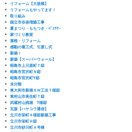
リフォーム【大規模】
リフォームもやってます！
取り組み
国立市谷保増築工事
夏まつり・もちつき・ﾊﾞｽﾂｱｰ
家づくり教室
屋根・リフォーム
感動の着工式、引渡し式
新築！
新築【スーパーウォール】
昭島市上川原町Ｔ邸
昭島市宮沢町Ｎ邸
昭島市宮沢町Y邸
未分類
東大和市新堀ＳＷ工法Ｔ様邸
東村山市美住町Ｔ邸
武蔵村山残堀 T様邸
瓦版【ハヤコウ通信】
立川市栄町Ａ様邸新築工事
立川市栄町Ｈ邸
立川市砂川町Ａ号棟