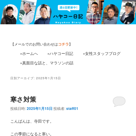
【メールでのお問い合わせは
コチラ
】
»ホームへ
»ハヤコー日記
»女性スタッフブログ
»真面目な話と、マラソンの話
日別アーカイブ:
2025年1月15日
寒さ対策
投稿日時:
2025年1月15日
投稿者:
staff01
こんばんは、寺田です。
この季節になると寒い。