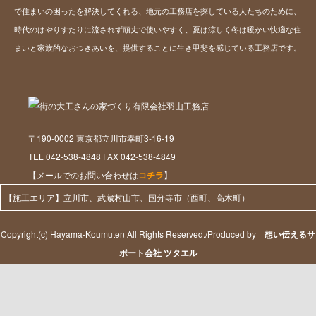
で住まいの困ったを解決してくれる、地元の工務店を探している人たちのために、
時代のはやりすたりに流されず頑丈で使いやすく、夏は涼しく冬は暖かい快適な住
まいと家族的なおつきあいを、提供することに生き甲斐を感じている工務店です。
〒190-0002 東京都立川市幸町3-16-19
TEL 042-538-4848 FAX 042-538-4849
【メールでのお問い合わせは
コチラ
】
【施工エリア】立川市、武蔵村山市、国分寺市（西町、高木町）
Copyright(c) Hayama-Koumuten All Rights Reserved./Produced by
想い伝えるサ
ポート会社 ツタエル