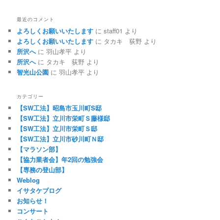
最近のコメント
よろしくお願いいたします
に
staff01
より
よろしくお願いいたします
に
タカキ 荻野
より
所沢へ
に
羽山孝平
より
所沢へ
に
タカキ 荻野
より
智光山公園
に
羽山孝平
より
カテゴリー
【SW工法】昭島市玉川町S邸
【SW工法】立川市栄町Ｓ藤様邸
【SW工法】立川市栄町Ｓ邸
【SW工法】立川市砂川町Ｎ邸
【マラソン部】
【協力業者会】年2回の勉強会
【専務の登山部】
Weblog
イサタケブログ
お知らせ！
コンサート