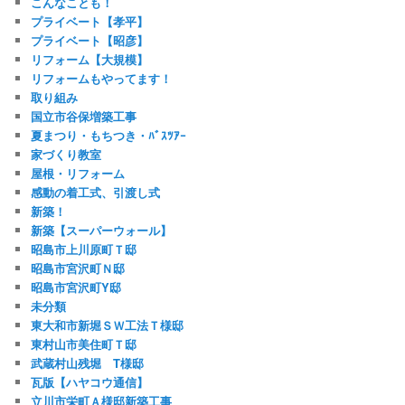
こんなことも！
プライベート【孝平】
プライベート【昭彦】
リフォーム【大規模】
リフォームもやってます！
取り組み
国立市谷保増築工事
夏まつり・もちつき・ﾊﾞｽﾂｱｰ
家づくり教室
屋根・リフォーム
感動の着工式、引渡し式
新築！
新築【スーパーウォール】
昭島市上川原町Ｔ邸
昭島市宮沢町Ｎ邸
昭島市宮沢町Y邸
未分類
東大和市新堀ＳＷ工法Ｔ様邸
東村山市美住町Ｔ邸
武蔵村山残堀 T様邸
瓦版【ハヤコウ通信】
立川市栄町Ａ様邸新築工事