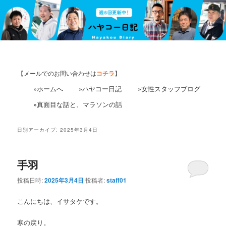
【メールでのお問い合わせは
コチラ
】
»ホームへ
»ハヤコー日記
»女性スタッフブログ
»真面目な話と、マラソンの話
日別アーカイブ:
2025年3月4日
手羽
投稿日時:
2025年3月4日
投稿者:
staff01
こんにちは、イサタケです。
寒の戻り。