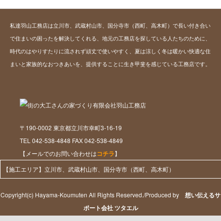
私達羽山工務店は立川市、武蔵村山市、国分寺市（西町、高木町）で長い付き合い
で住まいの困ったを解決してくれる、地元の工務店を探している人たちのために、
時代のはやりすたりに流されず頑丈で使いやすく、夏は涼しく冬は暖かい快適な住
まいと家族的なおつきあいを、提供することに生き甲斐を感じている工務店です。
〒190-0002 東京都立川市幸町3-16-19
TEL 042-538-4848 FAX 042-538-4849
【メールでのお問い合わせは
コチラ
】
【施工エリア】立川市、武蔵村山市、国分寺市（西町、高木町）
Copyright(c) Hayama-Koumuten All Rights Reserved./Produced by
想い伝えるサ
ポート会社 ツタエル