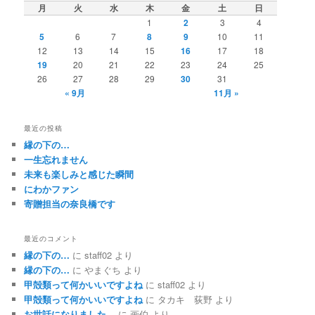
月
火
水
木
金
土
日
1
2
3
4
5
6
7
8
9
10
11
12
13
14
15
16
17
18
19
20
21
22
23
24
25
26
27
28
29
30
31
« 9月
11月 »
最近の投稿
縁の下の…
一生忘れません
未来も楽しみと感じた瞬間
にわかファン
寄贈担当の奈良橋です
最近のコメント
縁の下の…
に
staff02
より
縁の下の…
に
やまぐち
より
甲殻類って何かいいですよね
に
staff02
より
甲殻類って何かいいですよね
に
タカキ 荻野
より
お世話になりました。
に
画伯
より