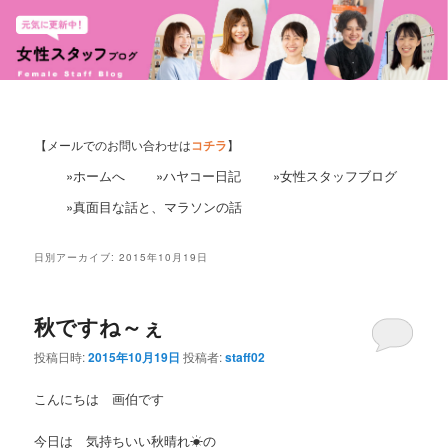
【メールでのお問い合わせは
コチラ
】
»ホームへ
»ハヤコー日記
»女性スタッフブログ
»真面目な話と、マラソンの話
日別アーカイブ:
2015年10月19日
秋ですね～ぇ
投稿日時:
2015年10月19日
投稿者:
staff02
こんにちは 画伯です
今日は 気持ちいい秋晴れ☀の