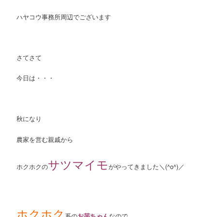
ハヤコウ事務所周辺でございます
さてさて
今日は・・・
秋になり
農家を営む親戚から
サツマイモ
ホクホクの
がやってきました＼(^o^)／
ホクホク
系の
お芋ちゃん
なので