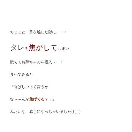
ちょっと 目を離した隙に・・・
タレ
焦がして
を
しまい
慌ててお芋ちゃんを投入～！！
食べてみると
『香ばしいって言うか
な～～んか
焦げてる
？！』
みたいな 感じになっちゃいました(T_T)