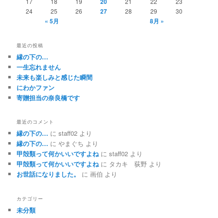
17
18
19
20
21
22
23
24
25
26
27
28
29
30
« 5月
8月 »
最近の投稿
縁の下の…
一生忘れません
未来も楽しみと感じた瞬間
にわかファン
寄贈担当の奈良橋です
最近のコメント
縁の下の…
に
staff02
より
縁の下の…
に
やまぐち
より
甲殻類って何かいいですよね
に
staff02
より
甲殻類って何かいいですよね
に
タカキ 荻野
より
お世話になりました。
に
画伯
より
カテゴリー
未分類