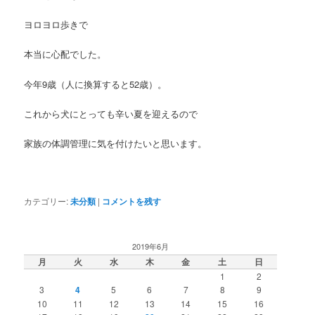
ヨロヨロ歩きで
本当に心配でした。
今年9歳（人に換算すると52歳）。
これから犬にとっても辛い夏を迎えるので
家族の体調管理に気を付けたいと思います。
カテゴリー:
未分類
|
コメントを残す
2019年6月
月
火
水
木
金
土
日
1
2
3
4
5
6
7
8
9
10
11
12
13
14
15
16