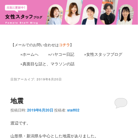
【メールでのお問い合わせは
コチラ
】
»ホームへ
»ハヤコー日記
»女性スタッフブログ
»真面目な話と、マラソンの話
日別アーカイブ:
2019年6月20日
地震
投稿日時:
2019年6月20日
投稿者:
staff02
渡辺です。
山形県・新潟県を中心とした地震がありました。