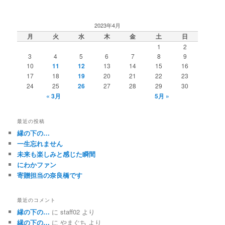
2023年4月
月
火
水
木
金
土
日
1
2
3
4
5
6
7
8
9
10
11
12
13
14
15
16
17
18
19
20
21
22
23
24
25
26
27
28
29
30
« 3月
5月 »
最近の投稿
縁の下の…
一生忘れません
未来も楽しみと感じた瞬間
にわかファン
寄贈担当の奈良橋です
最近のコメント
縁の下の…
に
staff02
より
縁の下の…
に
やまぐち
より