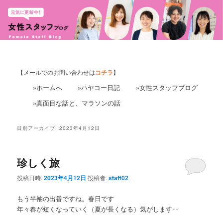
【メールでのお問い合わせは
コチラ
】
»ホームへ
»ハヤコー日記
»女性スタッフブログ
»真面目な話と、マラソンの話
日別アーカイブ:
2023年4月12日
珍しく旅
投稿日時:
2023年4月12日
投稿者:
staff02
もう半袖の出番ですね。春日です
年々春が短くなっていく（夏が長くなる）気がします‥