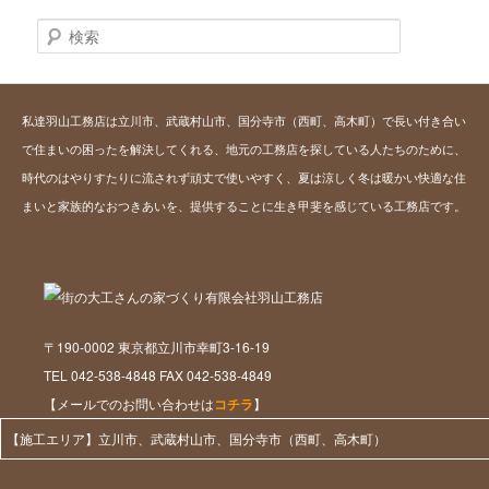
検
索
私達羽山工務店は立川市、武蔵村山市、国分寺市（西町、高木町）で長い付き合い
で住まいの困ったを解決してくれる、地元の工務店を探している人たちのために、
時代のはやりすたりに流されず頑丈で使いやすく、夏は涼しく冬は暖かい快適な住
まいと家族的なおつきあいを、提供することに生き甲斐を感じている工務店です。
〒190-0002 東京都立川市幸町3-16-19
TEL 042-538-4848 FAX 042-538-4849
【メールでのお問い合わせは
コチラ
】
【施工エリア】立川市、武蔵村山市、国分寺市（西町、高木町）